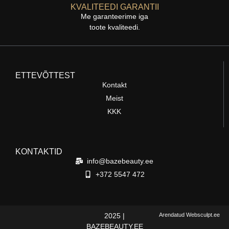
KVALITEEDI GARANTII
Me garanteerime iga
toote kvaliteedi.
ETTEVÕTTEST
Kontakt
Meist
KKK
KONTAKTID
info@bazebeauty.ee
+372 5547 472
2025 |
Arendatud Websculpt.ee
BAZEBEAUTY.EE