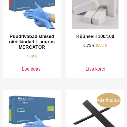
Puudrivabad sinised
Küüneviil 100/100
nitriilkindad L suurus
0,75
€
0,55
€
MERCATOR
7,00
€
Loe edasi
Lisa korvi
Allahindlus!