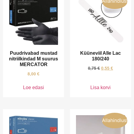
Allahindlus!
Puudrivabad mustad
Küüneviil Alle Lac
nitriilkindad M suurus
180/240
MERCATOR
0,75
€
0,55
€
8,00
€
Loe edasi
Lisa korvi
Allahindlus!