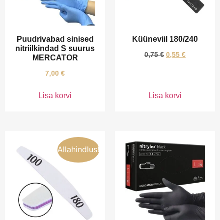
Puudrivabad sinised
Küüneviil 180/240
nitriilkindad S suurus
0,75
€
0,55
€
MERCATOR
7,00
€
Lisa korvi
Lisa korvi
Allahindlus!