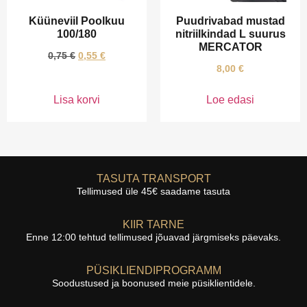
Küüneviil Poolkuu
Puudrivabad mustad
100/180
nitriilkindad L suurus
MERCATOR
0,75
€
0,55
€
8,00
€
Lisa korvi
Loe edasi
TASUTA TRANSPORT
Tellimused üle 45€ saadame tasuta
KIIR TARNE
Enne 12:00 tehtud tellimused jõuavad järgmiseks päevaks.
PÜSIKLIENDIPROGRAMM
Soodustused ja boonused meie püsiklientidele.