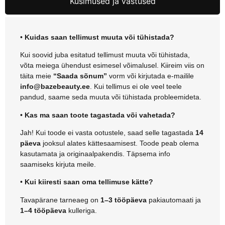
Küsimused ja vastused
•
Kuidas saan tellimust muuta või tühistada?
Kui soovid juba esitatud tellimust muuta või tühistada,
võta meiega ühendust esimesel võimalusel. Kiireim viis on
täita meie
“Saada sõnum”
vorm või kirjutada e-mailile
info@bazebeauty.ee
. Kui tellimus ei ole veel teele
pandud, saame seda muuta või tühistada probleemideta.
•
Kas ma saan toote tagastada või vahetada?
Jah! Kui toode ei vasta ootustele, saad selle tagastada
14
päeva
jooksul alates kättesaamisest. Toode peab olema
kasutamata ja originaalpakendis. Täpsema info
saamiseks kirjuta meile.
•
Kui kiiresti saan oma tellimuse kätte?
Tavapärane tarneaeg on
1–3 tööpäeva
pakiautomaati ja
1–4 tööpäeva
kulleriga.