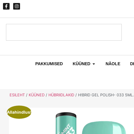
PAKKUMISED
KÜÜNED
NÄOLE
D
ESILEHT
/
KÜÜNED
/
HÜBRIIDLAKID
/ H!BRID GEL POLISH- 033 5ML.
Allahindlus!