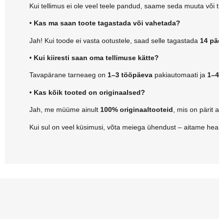
Kui tellimus ei ole veel teele pandud, saame seda muuta või 
•
Kas ma saan toote tagastada või vahetada?
Jah! Kui toode ei vasta ootustele, saad selle tagastada
14 pä
•
Kui kiiresti saan oma tellimuse kätte?
Tavapärane tarneaeg on
1–3 tööpäeva
pakiautomaati ja
1–4
•
Kas kõik tooted on originaalsed?
Jah, me müüme ainult
100% originaaltooteid
, mis on pärit 
Kui sul on veel küsimusi, võta meiega ühendust – aitame he