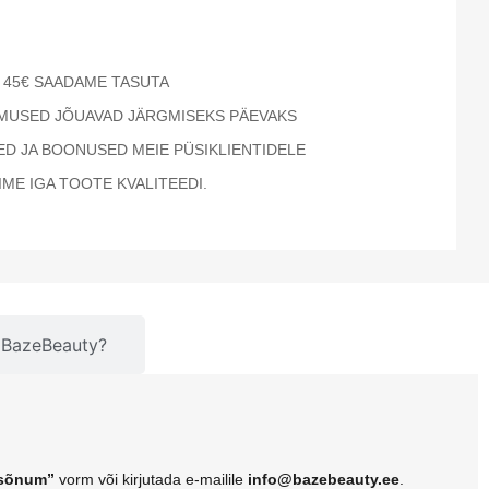
 45€ SAADAME TASUTA
LIMUSED JÕUAVAD JÄRGMISEKS PÄEVAKS
D JA BOONUSED MEIE PÜSIKLIENTIDELE
IME IGA TOOTE KVALITEEDI.
t BazeBeauty?
 sõnum”
vorm või kirjutada e-mailile
info@bazebeauty.ee
.