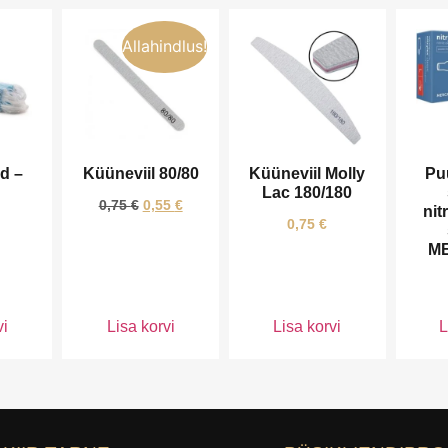
Allahindlus!
d –
Küüneviil 80/80
Küüneviil Molly
Pu
Lac 180/180
0,75
€
0,55
€
nit
0,75
€
M
vi
Lisa korvi
Lisa korvi
L