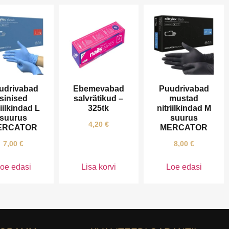
udrivabad
Ebemevabad
Puudrivabad
sinised
salvrätikud –
mustad
riilkindad L
325tk
nitriilkindad M
suurus
suurus
4,20
€
ERCATOR
MERCATOR
7,00
€
8,00
€
oe edasi
Lisa korvi
Loe edasi