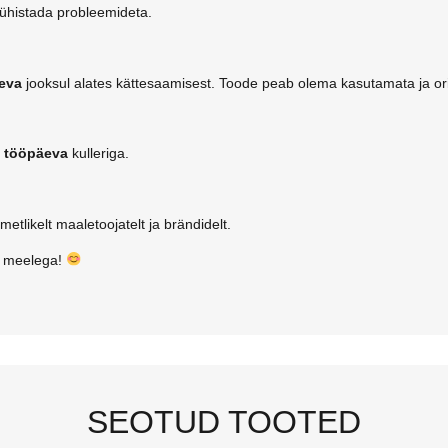
tühistada probleemideta.
eva
jooksul alates kättesaamisest. Toode peab olema kasutamata ja ori
 tööpäeva
kulleriga.
ametlikelt maaletoojatelt ja brändidelt.
a meelega!
SEOTUD TOOTED