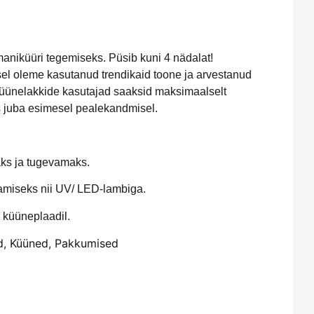
maniküüri tegemiseks. Püsib kuni 4 nädalat!
sel oleme kasutanud trendikaid toone ja arvestanud
d küünelakkide kasutajad saaksid maksimaalselt
s juba esimesel pealekandmisel.
aks ja tugevamaks.
tamiseks nii UV/ LED-lambiga.
 küüneplaadil.
d
,
Küüned
,
Pakkumised