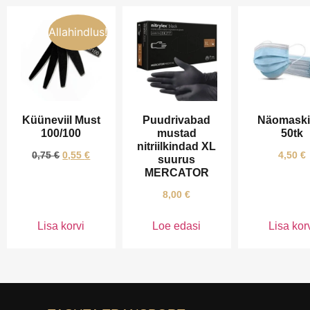
Allahindlus!
Küüneviil Must
Puudrivabad
Näomaski
100/100
mustad
50tk
nitriilkindad XL
0,75
€
0,55
€
4,50
€
suurus
MERCATOR
8,00
€
Lisa korvi
Loe edasi
Lisa kor