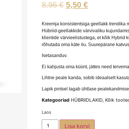
8,95
€
5,50
€
Kreemja konsistentsiga geellakk trendika 
Hübriid-geellakkide värvivaliku kujundami
klientide värvieelistustega, et kõik Hybri
rõhutada oma käte ilu. Suurepärane katvu
Isetasanduv.
Ei kahjusta oma küünt, jättes need tervem
Lihtne peale kanda, sobib ideaalselt kasu
Lapik pintsel tagab ühtlase pealekandmise
Kategooriad
HÜBRIIDLAKID
,
Kõik toote
Laos
Lisa korvi