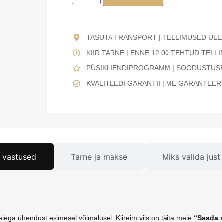
TASUTA TRANSPORT | TELLIMUSED ÜLE
KIIR TARNE | ENNE 12:00 TEHTUD TEL
PÜSIKLIENDIPROGRAMM | SOODUSTUSE
KVALITEEDI GARANTII | ME GARANTEER
 vastused
Tarne ja makse
Miks valida jus
meiega ühendust esimesel võimalusel. Kiireim viis on täita meie
“Saada