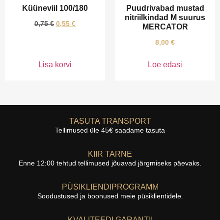
Küüneviil 100/180
Puudrivabad mustad
nitriilkindad M suurus
0,75
€
0,55
€
MERCATOR
8,00
€
Lisa korvi
Loe edasi
TASUTA TRANSPORT
Tellimused üle 45€ saadame tasuta
KIIR TARNE
Enne 12:00 tehtud tellimused jõuavad järgmiseks päevaks.
PÜSIKLIENDIPROGRAMM
Soodustused ja boonused meie püsiklientidele.
KVALITEEDI GARANTII