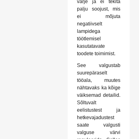
varje ja ei tekita
palju soojust, mis
ei mõjuta
negatiivselt
lampidega
töötlemisel
kasutatavate
toodete toimimist.
See valgustab
suurepäraselt
tööala, muutes
nähtavaks ka kõige
väiksemad detailid.
Sõltuvalt
eelistustest ja
hetkevajadustest
saate valgusti
valguse värvi