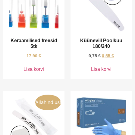
Keraamilised freesid
Küüneviil Poolkuu
5tk
180/240
17,90
€
0,75
€
0,55
€
Lisa korvi
Lisa korvi
Allahindlus!