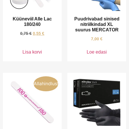
Küüneviil Alle Lac
Puudrivabad sinised
180/240
nitriilkindad XL
suurus MERCATOR
0,75
€
0,55
€
7,00
€
Lisa korvi
Loe edasi
Allahindlus!