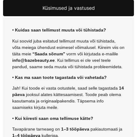
Küsimused ja vastused
•
Kuidas saan tellimust muuta või tühistada?
Kui soovid juba esitatud tellimust muuta või tühistada,
võta meiega ühendust esimesel võimalusel. Kiireim viis on
täita meie
“Saada sõnum”
vorm või kirjutada e-mailile
info@bazebeauty.ee
. Kui tellimus ei ole veel teele
pandud, saame seda muuta või tühistada probleemideta.
•
Kas ma saan toote tagastada või vahetada?
Jah! Kui toode ei vasta ootustele, saad selle tagastada
14
päeva
jooksul alates kättesaamisest. Toode peab olema
kasutamata ja originaalpakendis. Täpsema info
saamiseks kirjuta meile.
•
Kui kiiresti saan oma tellimuse kätte?
Tavapärane tarneaeg on
1–3 tööpäeva
pakiautomaati ja
1–4 tööpäeva
kulleriga.