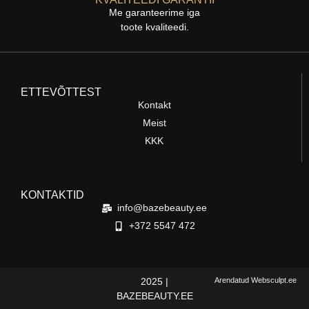
Me garanteerime iga
toote kvaliteedi.
ETTEVÕTTEST
Kontakt
Meist
KKK
KONTAKTID
info@bazebeauty.ee
+372 5547 472
2025 |
Arendatud Websculpt.ee
BAZEBEAUTY.EE