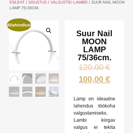
ESILEHT
/
SISUSTUS
/
VALGUSTID-LAMBID
/ SUUR NAIL MOON
LAMP 75/36CM.
Allahindlus!
Suur Nail
MOON
LAMP
75/36cm.
120,00
€
100,00
€
Lamp on ideaalne
lahendus töökoha
valgustamiseks.
Lambi kiirgav
valgus ei tekita