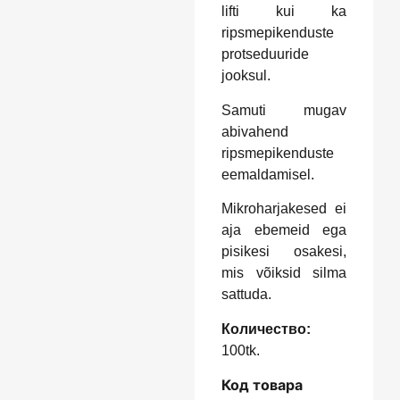
lifti kui ka
ripsmepikenduste
protseduuride
jooksul.
Samuti mugav
abivahend
ripsmepikenduste
eemaldamisel.
Mikroharjakesed ei
aja ebemeid ega
pisikesi osakesi,
mis võiksid silma
sattuda.
Количество:
100tk.
Код товара