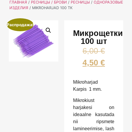
ГЛАВНАЯ
/
РЕСНИЦЫ / БРОВИ
/
РЕСНИЦЫ
/
ОДНОРАЗОВЫЕ
ИЗДЕЛИЯ
/ MIKROHARJAD 100 TK
Распродажа!
Микрощетки
100 шт
6,00
€
4,50
€
Mikroharjad
Karpis 1 mm.
Mikrokiust
harjakesi on
ideaalne kasutada
nii ripsmete
lamineerimise, lash